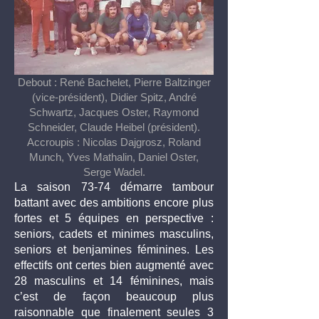
Debout : René Bachelet, Pierre Baltzinger
(vice-président), Didier Spitz, André
Schwartz, Jacques Oster, Raymond
Schneider, Claude Heibel (président).
Accroupis : Nicolas Dajgrosz, Roland
Munch, Yves Mathalin, Daniel Oster,
Serge Wadel.
La saison 73-74 démarre tambour
battant avec des ambitions encore plus
fortes et 5 équipes en perspective :
seniors, cadets et minimes masculins,
seniors et benjamines féminines. Les
effectifs ont certes bien augmenté avec
28 masculins et 14 féminines, mais
c’est de façon beaucoup plus
raisonnable que finalement seules 3