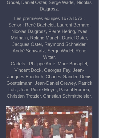
Godel, Daniel Oster, Serge Wadel, Nicolas
Dajgrosz.
Les premières équipes 1972/1973 :
Senior : René Bachelet, Laurent Bernard,
Nicolas Dajgrosz, Pierre Hering, Yves
Mathalin, Roland Munch, Daniel Oster,
Jacques Oster, Raymond Schneider,
André Schwartz, Serge Wadel, René
Witter.
Cadets : Philippe Amé, Marc Bonapfel,
Vincent Dock, Georges Fey, Jean-
Jacques Friedrich, Charles Gander, Denis
Goettelmann, Jean-Daniel Grewey, Patrick
Lutz, Jean-Pierre Meyer, Pascal Romeu,
Christian Trotzier, Christian Schmittheisler.