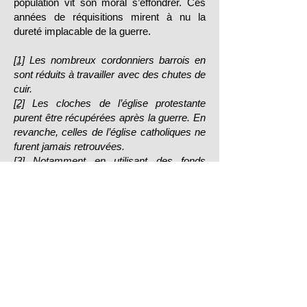
population vit son moral s’effondrer. Ces
années de réquisitions mirent à nu la
dureté implacable de la guerre.
[1]
Les nombreux cordonniers barrois en
sont réduits à travailler avec des chutes de
cuir.
[2]
Les cloches de l’église protestante
purent être récupérées après la guerre. En
revanche, celles de l’église catholiques ne
furent jamais retrouvées.
[3]
Notamment en utilisant des fonds
initialement destinés à la construction
d'une nouvelle église catholique.
[4]
Suite à la pénurie de coton, l'armée
allemande a utilisé des fibres d'ortie pour
confectionner ses uniformes. Cette
matière première a ensuite été
abandonnée des ressources pour
l'habillement, avant de faire sa réapparition
récemment, notamment en France.