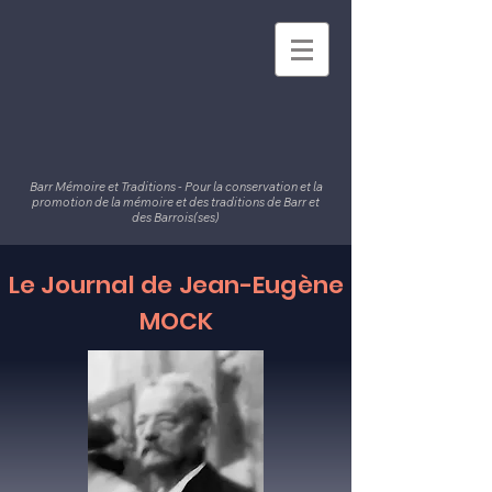
Barr Mémoire et Traditions - Pour la conservation et la
promotion de la mémoire et des traditions de Barr et
des Barrois(ses)
Le Journal de Jean-Eugè
ne
MOCK