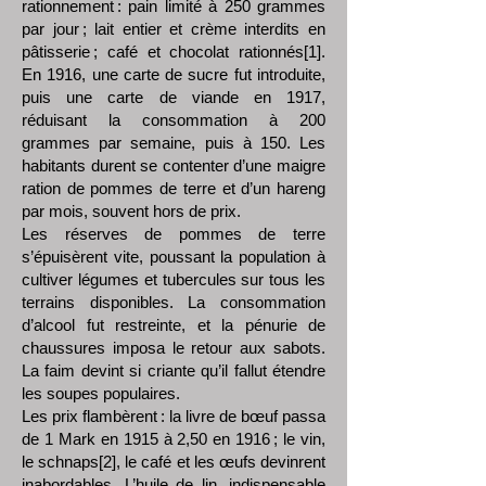
rationnement : pain limité à 250 grammes
par jour ; lait entier et crème interdits en
pâtisserie ; café et chocolat rationnés[1].
En 1916, une carte de sucre fut introduite,
puis une carte de viande en 1917,
réduisant la consommation à 200
grammes par semaine, puis à 150. Les
habitants durent se contenter d’une maigre
ration de pommes de terre et d’un hareng
par mois, souvent hors de prix.
Les réserves de pommes de terre
s’épuisèrent vite, poussant la population à
cultiver légumes et tubercules sur tous les
terrains disponibles. La consommation
d’alcool fut restreinte, et la pénurie de
chaussures imposa le retour aux sabots.
La faim devint si criante qu’il fallut étendre
les soupes populaires.
Les prix flambèrent : la livre de bœuf passa
de 1 Mark en 1915 à 2,50 en 1916 ; le vin,
le schnaps[2], le café et les œufs devinrent
inabordables. L’huile de lin, indispensable