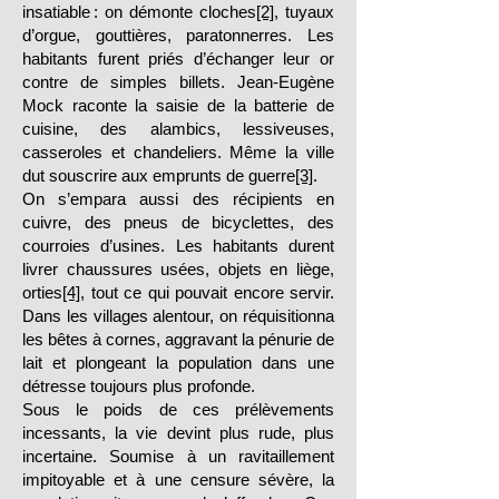
insatiable : on démonte cloches
[2]
, tuyaux
d’orgue, gouttières, paratonnerres. Les
habitants furent priés d’échanger leur or
contre de simples billets. Jean-Eugène
Mock raconte la saisie de la batterie de
cuisine, des alambics, lessiveuses,
casseroles et chandeliers. Même la ville
dut souscrire aux emprunts de guerre
[3]
.
On s’empara aussi des récipients en
cuivre, des pneus de bicyclettes, des
courroies d’usines. Les habitants durent
livrer chaussures usées, objets en liège,
orties
[4]
, tout ce qui pouvait encore servir.
Dans les villages alentour, on réquisitionna
les bêtes à cornes, aggravant la pénurie de
lait et plongeant la population dans une
détresse toujours plus profonde.
Sous le poids de ces prélèvements
incessants, la vie devint plus rude, plus
incertaine. Soumise à un ravitaillement
impitoyable et à une censure sévère, la