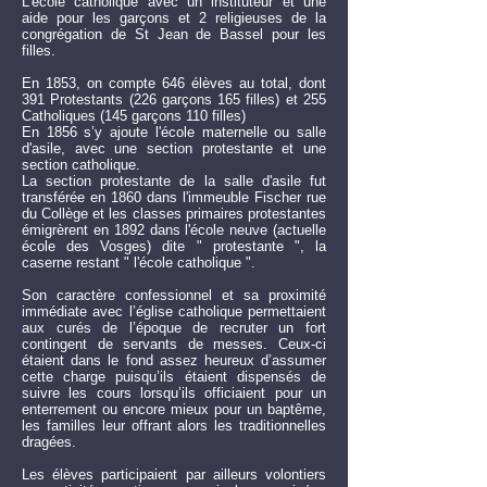
L'école catholique avec un instituteur et une
aide pour les garçons et 2 religieuses de la
congrégation de St Jean de Bassel pour les
filles.
En 1853, on compte 646 élèves au total, dont
391 Protestants (226 garçons 165 filles) et 255
Catholiques (145 garçons 110 filles)
En 1856 s’y ajoute l'école maternelle ou salle
d'asile, avec une section protestante et une
section catholique.
La section protestante de la salle d'asile fut
transférée en 1860 dans l'immeuble Fischer rue
du Collège et les classes primaires protestantes
émigrèrent en 1892 dans l'école neuve (actuelle
école des Vosges) dite " protestante ", la
caserne restant " l'école catholique ".
Son caractère confessionnel et sa proximité
immédiate avec l’église catholique permettaient
aux curés de l’époque de recruter un fort
contingent de servants de messes. Ceux-ci
étaient dans le fond assez heureux d’assumer
cette charge puisqu’ils étaient dispensés de
suivre les cours lorsqu’ils officiaient pour un
enterrement ou encore mieux pour un baptême,
les familles leur offrant alors les traditionnelles
dragées.
Les élèves participaient par ailleurs volontiers