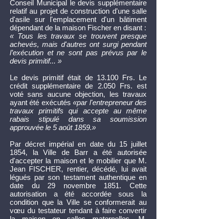
Conseil Municipal le devis supplémentaire
relatif au projet de construction d'une salle
d'asile sur l'emplacement d'un bâtiment
dépendant de la maison Fischer en disant :
« Tous les travaux se trouvent presque
achevés, mais d'autres ont surgi pendant
l’exécution et ne sont pas prévus par le
devis primitif... »
Le devis primitif était de 13.100 Frs. Le
crédit supplémentaire de 2.050 Frs. est
voté sans aucune objection, les travaux
ayant été exécutés
«par l'entrepreneur des
travaux primitifs qui accepte au même
rabais stipulé dans sa soumission
approuvée le 5 août 1859.»
Par décret impérial en date du 15 juillet
1854, la Ville de Barr a été autorisée
d'accepter la maison et le mobilier que M.
Jean FISCHER, rentier, décédé, lui avait
légués par son testament authentique en
date du 29 novembre 1851. Cette
autorisation a été accordée sous la
condition que la Ville se conformerait au
vœu du testateur tendant à faire convertir
la maison en salles maternelles. M.