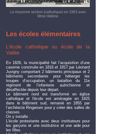
La moyenne section (catholique) en 1963 avec
Mme Hélène
Les écoles élémentaires
L’école catholique ou école de la
Vallée
En 1826, la municipalité fait l’acquisition d’une
caserne construite en 1816 et 1817 par Léonard
Juvigny comportant 2 bâtiments principaux et 2
bâtiments secondaires pour héberger les
troupes d’occupation, un bataillon du 11e
régiment de l’infanterie autrichienne et
désaffectée depuis leur départ.
Le bâtiment nord est transformé en église
catholique et l'école est aménagée en 1825
dans le bâtiment sud, remanié en 1855 par
l’architecte Ringeisen pour y créer des salles de
classes.
On y installe :
L'école protestante avec deux instituteurs pour
les garçons et une institutrice et une aide pour
les filles.