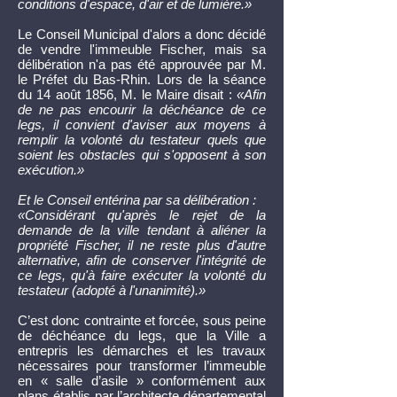
conditions d'espace, d'air et de lumière.»
Le Conseil Municipal d'alors a donc décidé
de vendre l'immeuble Fischer, mais sa
délibération n'a pas été approuvée par M.
le Préfet du Bas-Rhin. Lors de la séance
du 14 août 1856, M. le Maire disait :
«Afin
de ne pas encourir la déchéance de ce
legs, il convient d'aviser aux moyens à
remplir la volonté du testateur quels que
soient les obstacles qui s'opposent à son
exécution.»
Et le Conseil entérina par sa délibération :
«Considérant qu'après le rejet de la
demande de la ville tendant à aliéner la
propriété Fischer, il ne reste plus d'autre
alternative, afin de conserver l'intégrité de
ce legs, qu'à faire exécuter la volonté du
testateur (adopté à l'unanimité).»
C’est donc contrainte et forcée, sous peine
de déchéance du legs, que la Ville a
entrepris les démarches et les travaux
nécessaires pour transformer l’immeuble
en « salle d’asile » conformément aux
plans établis par l’architecte départemental