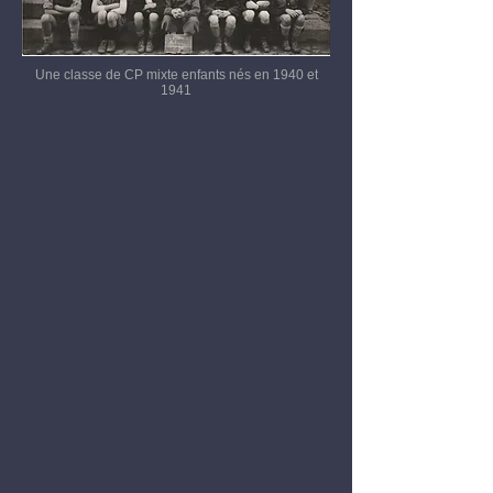
Une classe de CP mixte enfants nés en 1940 et
1941