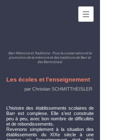
Barr Mémoire et Traditions - Pour la conservation et la
promotion de la mémoire et des traditions de Barr et
des Barrois(ses)
Les écoles et l'enseignement
par Christian SCHMITTHEISLER
L’histoire des établissements scolaires de
Barr est complexe. Elle s’est construite
peu à peu, avec bon nombre de difficultés
et de rebondissements.
Revenons simplement à la situation des
établissements du XIXe siècle à une
époque où l’enseignement était déjà