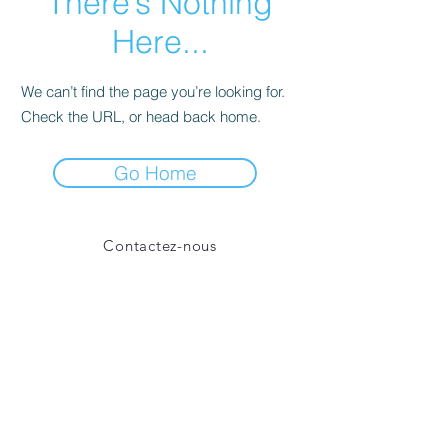
There’s Nothing
Here...
We can’t find the page you’re looking for.
Check the URL, or head back home.
Go Home
Contactez-nous
mentions légales
Informations, témoignages, photographies,
vidéos et tous documents qui
évoquent
l'histoire, la culture, le travail, le patrimoine,
les us et coutumes, le langage et surtout les
femmes et hommes, connus ou anonymes,
qui ont marqué ou marquent BARR.